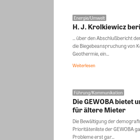
Energie/Umwelt
H. J. Krolkiewicz ber
... über den Abschlußbericht d
die Biegebeanspruchung von Ke
Geothermie, ein...
Weiterlesen
Führung/Kommunikation
Die GEWOBA bietet u
für ältere Mieter
Die Bewältigung der demografi
Prioritätenliste der GEWOBA g
Probleme erst gar...