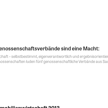
Genossenschaftsverbände sind eine Macht:
schaft – selbstbestimmt, eigenverantwortlich und ergebnisorientier
nossenschaften luden fünf genossenschaftliche Verbände aus Sac
mobilienwirtschaft 2012