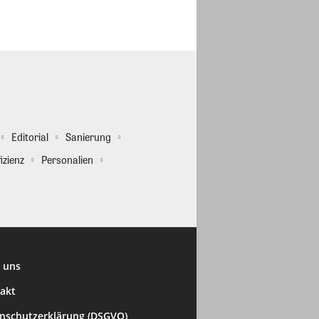
Editorial
Sanierung
izienz
Personalien
 uns
akt
nschutzerklärung (DSGVO)