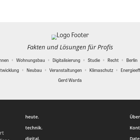
Fakten und Lösungen für Profis
hnen
Wohnungsbau
Digitalisierung
Studie
Recht
Berlin
twicklung
Neubau
Veranstaltungen
Klimaschutz
Energieeff
Gerd Warda
heute.
Über
technik.
Kont
rt
digital.
Date