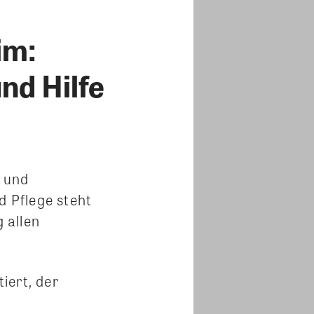
im:
nd Hilfe
e und
d Pflege steht
g allen
iert, der