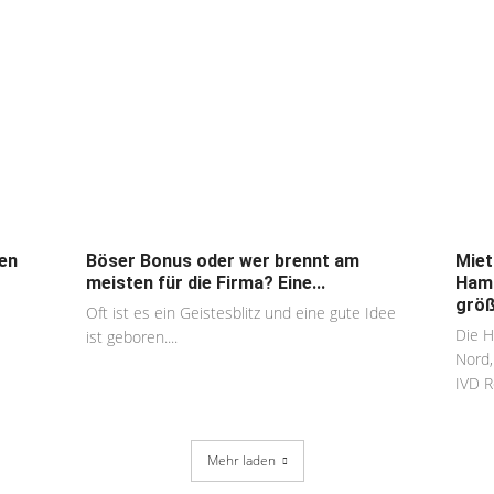
ten
Böser Bonus oder wer brennt am
Miet
meisten für die Firma? Eine...
Hamb
größ
Oft ist es ein Geistesblitz und eine gute Idee
Die 
ist geboren....
Nord
IVD R
Mehr laden