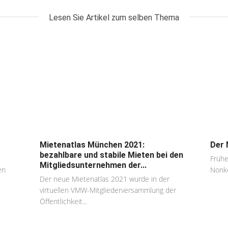
Lesen Sie Artikel zum selben Thema
Mietenatlas München 2021:
Der 
bezahlbare und stabile Mieten bei den
Frühe
Mitgliedsunternehmen der...
en
Nonko
Der neue Mietenatlas 2021 wurde in der
virtuellen VMW-Mitgliederversammlung der
Öffentlichkeit...