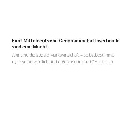
Fünf Mitteldeutsche Genossenschaftsverbände
sind eine Macht:
„Wir sind die soziale Marktwirtschaft – selbstbestimmt,
eigenverantwortlich und ergebnisorientiert.“ Anlässlich...