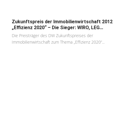
Zukunftspreis der Immobilienwirtschaft 2012
„Effizienz 2020“ – Die Sieger: WIRO, LEG...
Die Preisträger des DW Zukunftspreises der
Immobilienwirtschaft zum Thema „Effizienz 2020“...