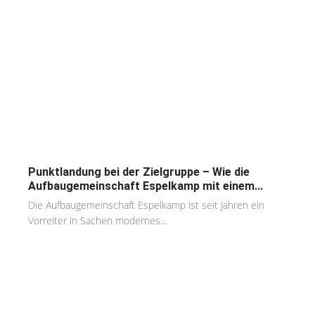
Punktlandung bei der Zielgruppe – Wie die
Aufbaugemeinschaft Espelkamp mit einem...
Die Aufbaugemeinschaft Espelkamp ist seit Jahren ein
Vorreiter in Sachen modernes...