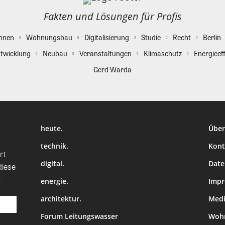
Fakten und Lösungen für Profis
hnen
Wohnungsbau
Digitalisierung
Studie
Recht
Berlin
twicklung
Neubau
Veranstaltungen
Klimaschutz
Energieeff
Gerd Warda
heute.
Über
technik.
Kont
rt
digital.
Date
diese
.
energie.
Imp
architektur.
Medi
Forum Leitungswasser
Wohn