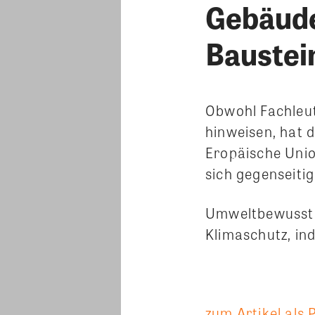
Gebäude
Baustei
Obwohl Fachleut
hinweisen, hat d
Eropäische Unio
sich gegenseit
Umweltbewusste 
Klimaschutz, in
zum Artikel als 