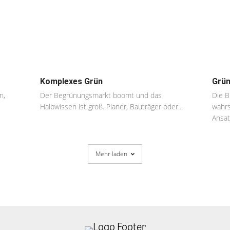
Komplexes Grün
Grün
n,
Der Begrünungsmarkt boomt und das
Die B
Halbwissen ist groß. Planer, Bauträger oder...
wahrs
Ansat
Mehr laden