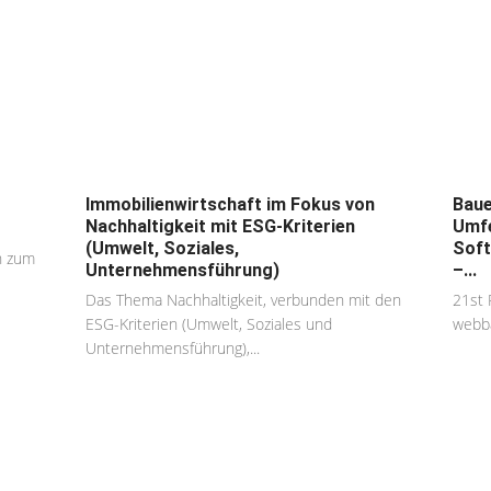
Immobilienwirtschaft im Fokus von
Baue
Nachhaltigkeit mit ESG-Kriterien
Umfe
(Umwelt, Soziales,
Soft
n zum
Unternehmensführung)
–...
Das Thema Nachhaltigkeit, verbunden mit den
21st 
ESG-Kriterien (Umwelt, Soziales und
webba
Unternehmensführung),...