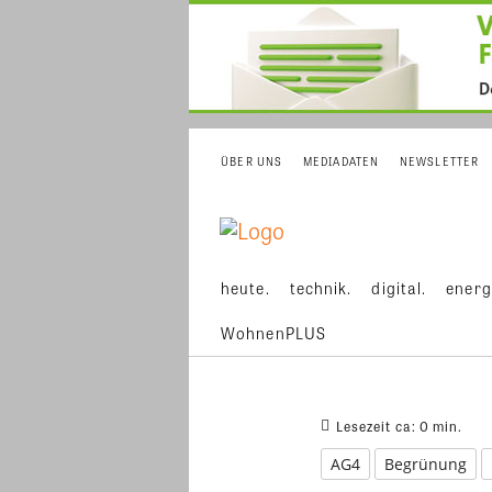
ÜBER UNS
MEDIADATEN
NEWSLETTER
heute.
technik.
digital.
energ
WohnenPLUS
Lesezeit ca:
0
min.
AG4
Begrünung