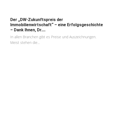
Der „DW-Zukunftspreis der
Immobilienwirtschaft“ – eine Erfolgsgeschichte
– Dank Ihnen, Dr....
In allen Branchen gibt es Preise und Auszeichnungen.
Meist stehen die...