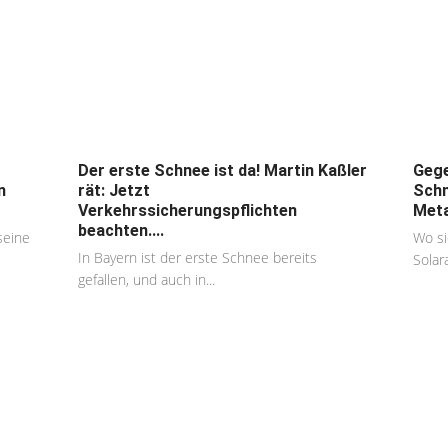
Lesen Sie Artikel zum selben Thema
Der erste Schnee ist da! Martin Kaßler
Gege
n
rät: Jetzt
Schn
Verkehrssicherungspflichten
Meta
beachten....
seine
Wo si
In Bayern ist der erste Schnee bereits
Solar
gefallen, und auch in...