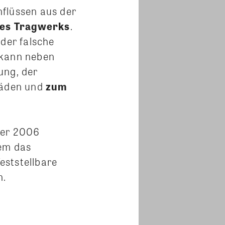
nflüssen aus der
nes Tragwerks
.
oder falsche
 kann neben
ung, der
häden und
zum
ner 2006
lem das
eststellbare
n.