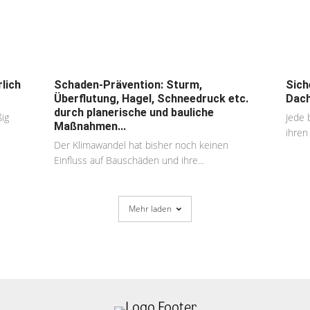
lich
Schaden-Prävention: Sturm,
Sich
Überflutung, Hagel, Schneedruck etc.
Dach
durch planerische und bauliche
ßig
Jede 
Maßnahmen...
ihren 
Der Klimawandel hat bisher noch keinen
Einfluss auf Bauschäden und ihre...
Mehr laden