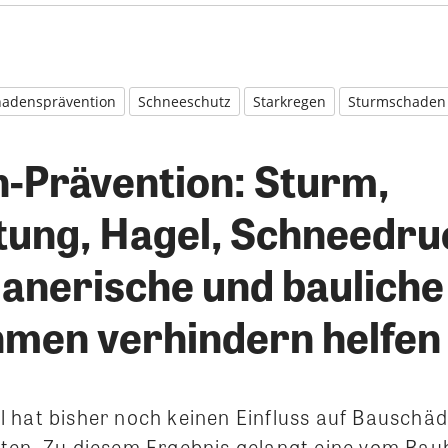
hadensprävention
Schneeschutz
Starkregen
Sturmschaden
-Prävention: Sturm,
tung, Hagel, Schneedruc
lanerische und bauliche
en verhindern helfen
 hat bisher noch keinen Einfluss auf Bauschäd
ten. Zu diesem Ergebnis gelangt eine vom Bau