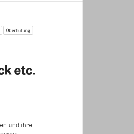
Überflutung
k etc.
en und ihre
herren-