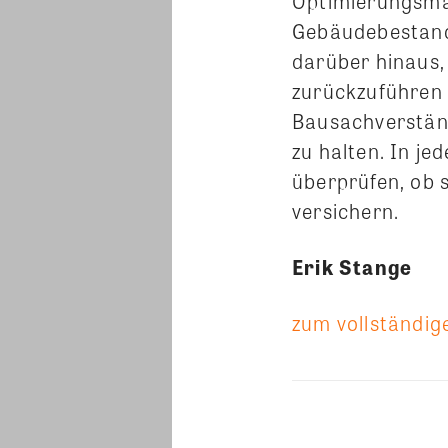
Optimierungsma
Gebäudebestand 
darüber hinaus,
zurückzuführen 
Bausachverstän
zu halten. In j
überprüfen, ob 
versichern.
Erik Stange
zum vollständige
Teilen