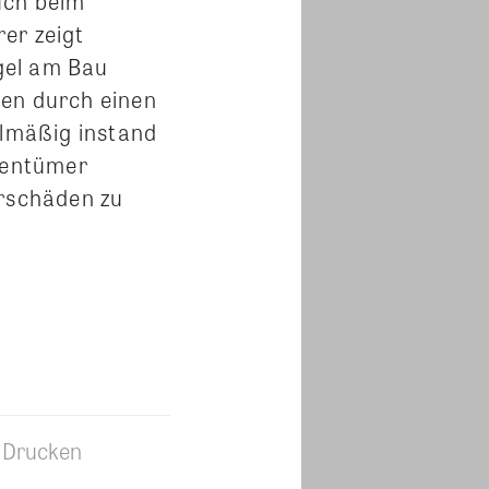
uch beim
er zeigt
gel am Bau
ten durch einen
lmäßig instand
igentümer
arschäden zu
Drucken