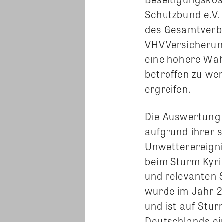
Schutzbund e.V.
des Gesamtverba
VHVVersicherun
eine höhere Wah
betroffen zu we
ergreifen.
Die Auswertung
aufgrund ihrer 
Unwetterereigni
beim Sturm Kyri
und relevanten
wurde im Jahr 
und ist auf Stur
Deutschlands ei