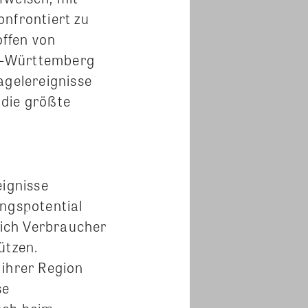
onfrontiert zu
ffen von
en-Württemberg
agelereignisse
 die größte
eignisse
ungspotential
ich Verbraucher
ützen.
 ihrer Region
se