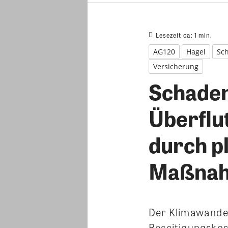
Lesezeit ca:
1
min.
AG120
Hagel
Sc
Versicherung
Schaden
Überflu
durch p
Maßnahm
Der Klimawandel
Beseitigungskos