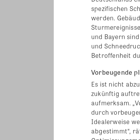
spezifischen Sc
werden. Gebäude
Sturmereigniss
und Bayern sind
und Schneedruck
Betroffenheit 
Vorbeugende p
Es ist nicht ab
zukünftig auftr
aufmerksam. „V
durch vorbeuge
Idealerweise we
abgestimmt“, rä