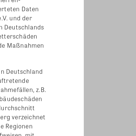
erteten Daten
.V. und der
n Deutschlands
wetterschäden
gende Maßnahmen
in Deutschland
uftretende
ahmefällen, z.B.
Gebäudeschäden
urchschnitt
erg verzeichnet
die Regionen
fweisen, mit