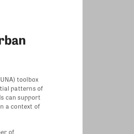
rban
(UNA) toolbox
ial patterns of
ls can support
n a context of
er of