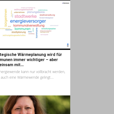
tegische Wärmeplanung wird für
unen immer wichtiger – aber
insam mit...
nergiewende kann nur vollbracht werden,
auch eine Wärmewende gelingt....