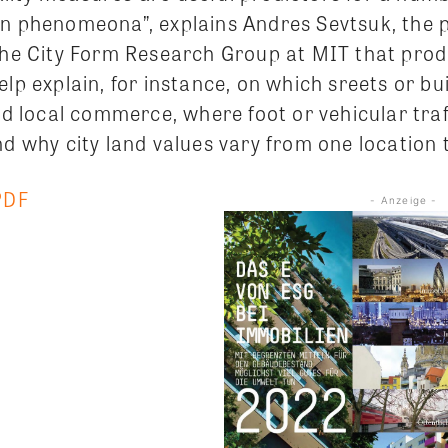
an phenomeona”, explains Andres Sevtsuk, the p
 the City Form Research Group at MIT that pro
elp explain, for instance, on which sreets or bui
ind local commerce, where foot or vehicular traf
nd why city land values vary from one location 
PDF
- Anzeige -