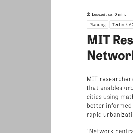
Lesezeit ca:
0
min.
Planung
Technik A
MIT Res
Network
MIT researchers
that enables urb
cities using ma
better informed 
rapid urbanizati
“Network centra