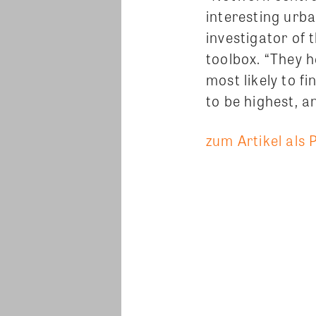
interesting urb
investigator of
toolbox. “They h
most likely to f
to be highest, a
zum Artikel als 