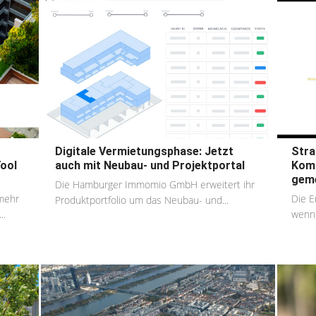
Digitale Vermietungsphase: Jetzt
Stra
Tool
auch mit Neubau- und Projektportal
Komm
geme
Die Hamburger Immomio GmbH erweitert ihr
 mehr
Die E
Produktportfolio um das Neubau- und...
..
wenn 