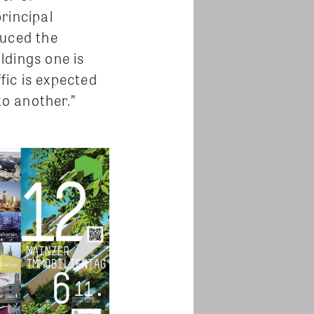
rincipal
duced the
ldings one is
fic is expected
to another.”