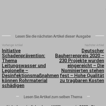
Lesen Sie die nächsten Artikel dieser Ausgabe
Vorheriger Artikel
Nächster Artikel
Initiative
Deutscher
Schadenprävention:
Bauherrenpreis 2020 –
Thema
230 Projekte wurden
Leitungswasser und
eingereicht – Die
Legionelle –
Nominierten stehen
Desinfektionsmaßnahmen
fest – Hohe Qualität
können Rohrmaterial
zu tragbaren Kosten
schädigen
Lesen Sie Artikel zum selben Thema