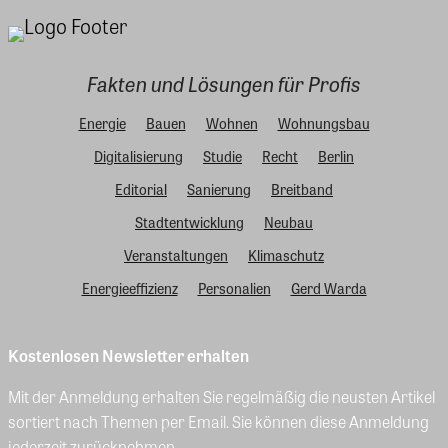
Fakten und Lösungen für Profis
Energie
Bauen
Wohnen
Wohnungsbau
Digitalisierung
Studie
Recht
Berlin
Editorial
Sanierung
Breitband
Stadtentwicklung
Neubau
Veranstaltungen
Klimaschutz
Energieeffizienz
Personalien
Gerd Warda
Kostenlosen Newsletter erhalten
Mit der Anmeldung erhalten Sie regelmäßig die neusten Artikel
sortiert nach Themen per Email. Sie können diese Anmeldung
jederzeit zurücknehmen.