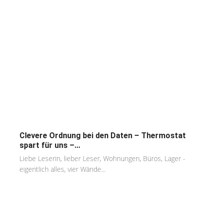
Clevere Ordnung bei den Daten – Thermostat
spart für uns –...
Liebe Leserin, lieber Leser, Wohnungen, Büros, Lager -
eigentlich alles, vier Wände...