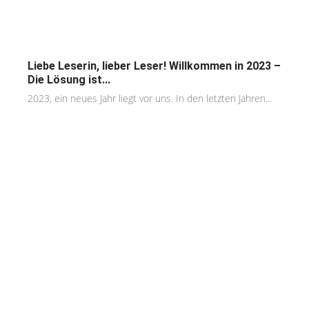
Liebe Leserin, lieber Leser! Willkommen in 2023 –
Die Lösung ist...
2023, ein neues Jahr liegt vor uns. In den letzten Jahren...