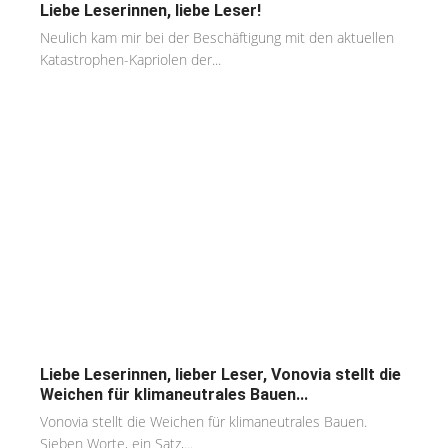
Liebe Leserinnen, liebe Leser!
Neulich kam mir bei der Beschäftigung mit den aktuellen
Katastrophen-Kapriolen der...
Liebe Leserinnen, lieber Leser, Vonovia stellt die
Weichen für klimaneutrales Bauen...
Vonovia stellt die Weichen für klimaneutrales Bauen.
Sieben Worte, ein Satz,...