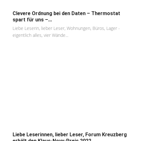
Clevere Ordnung bei den Daten – Thermostat
spart für uns –...
Liebe Leserin, lieber Leser, Wohnungen, Büros, Lager -
eigentlich alles, vier Wände...
Liebe Leserinnen, lieber Leser, Forum Kreuzberg
erhält den Klaus-Novy-Preis 2022