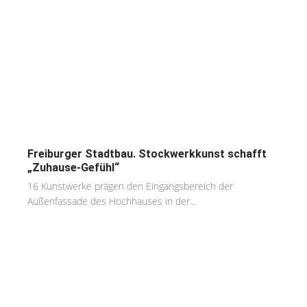
Freiburger Stadtbau. Stockwerkkunst schafft
„Zuhause-Gefühl“
16 Kunstwerke prägen den Eingangsbereich der
Außenfassade des Hochhauses in der...