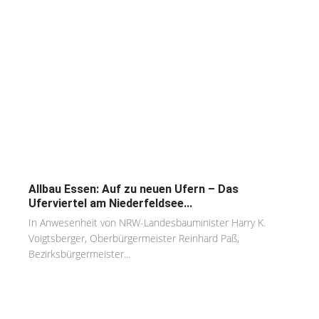
Allbau Essen: Auf zu neuen Ufern – Das
Uferviertel am Niederfeldsee...
In Anwesenheit von NRW-Landesbauminister Harry K.
Voigtsberger, Oberbürgermeister Reinhard Paß,
Bezirksbürgermeister...