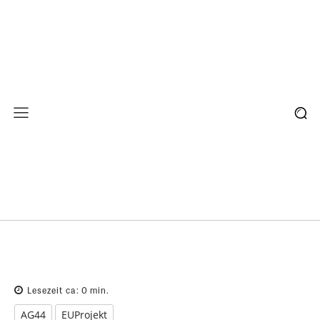
Lesezeit ca:
0
min.
AG44
EUProjekt