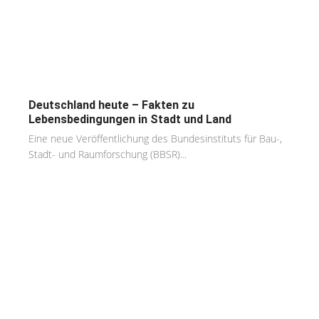
Deutschland heute – Fakten zu
Lebensbedingungen in Stadt und Land
Eine neue Veröffentlichung des Bundesinstituts für Bau-,
Stadt- und Raumforschung (BBSR)...