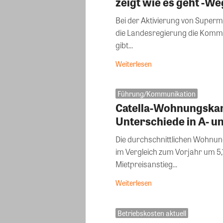
zeigt wie es geht -W
Bei der Aktivierung von Super
die Landesregierung die Kommu
gibt...
Weiterlesen
Führung/Kommunikation
Catella-Wohnungskart
Unterschiede in A- u
Die durchschnittlichen Wohnun
im Vergleich zum Vorjahr um 5,1
Mietpreisanstieg...
Weiterlesen
Betriebskosten aktuell