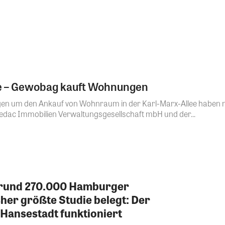
ee – Gewobag kauft Wohnungen
en um den Ankauf von Wohnraum in der Karl-Marx-Allee haben m
edac Immobilien Verwaltungsgesellschaft mbH und der...
 rund 270.000 Hamburger
er größte Studie belegt: Der
ansestadt funktioniert