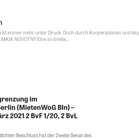
n
erät immer mehr unter Druck. Doch durch Kooperationen und klug
n.MAIK NOVOTNY Eine so breite...
grenzung im
rlin (MietenWoG Bln) –
rz 2021 2 BvF 1/20, 2 BvL
ntlichten Beschluss hat der Zweite Senat des