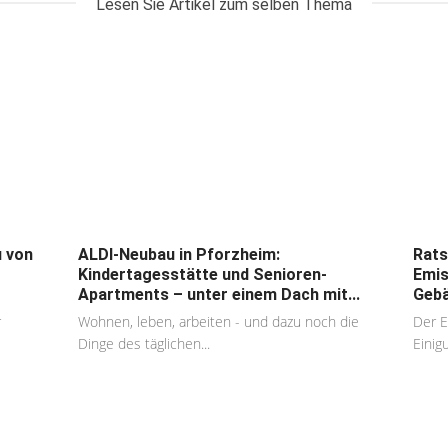
Lesen Sie Artikel zum selben Thema
u von
ALDI-Neubau in Pforzheim:
Rats
Kindertagesstätte und Senioren-
Emis
Apartments – unter einem Dach mit...
Gebä
r
Wohnen, leben, arbeiten - und dazu noch die
Der E
Dinge des täglichen...
Einig