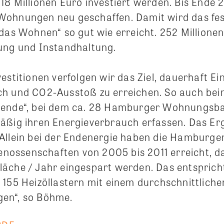
18 Millionen Euro investiert werden.
B
is Ende 
ohnungen neu geschaffen. Damit wird das fest
das Wohnen“ so gut wie erreicht. 252 Millionen
ung und Instandhaltung.
estitionen verfolgen wir das Ziel, dauerhaft E
h und CO2-Ausstoß zu erreichen. So auch bei
wende“, bei dem ca. 28 Hamburger Wohnungsb
äßig ihren Energieverbrauch erfassen. Das Erg
Allein bei der Endenergie haben die Hamburge
ssenschaften von 2005 bis 2011 erreicht, da
äche / Jahr eingespart werden. Das entsprich
 155 Heizöllastern mit einem durchschnittliche
en“, so Böhme.