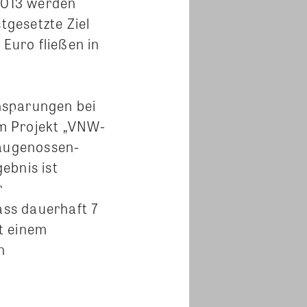
2013 werden
gesetzte Ziel
 Euro fließen in
insparungen bei
m Projekt „VNW-
augenossen-
ebnis ist
r
ss dauerhaft 7
t einem
n