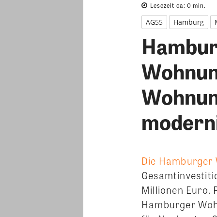
Lesezeit ca:
0
min.
AG55
Hamburg
Hambur
Wohnun
Wohnung
modernis
Die Hamburger
Gesamtinvestit
Millionen Euro.
Hamburger Wohn