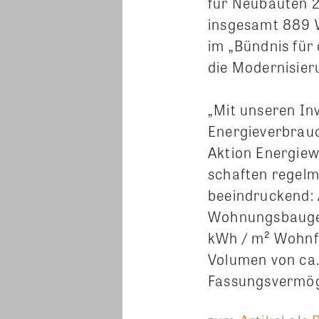
für Neubauten 2
insgesamt 889 W
im „Bündnis für 
die Modernisier
„Mit unseren Inv
Energieverbrauc
Aktion Energie
schaften regelm
beeindruckend: 
Wohnungsbaugeno
kWh / m² Wohnfl
Volumen von ca.
Fassungsvermög