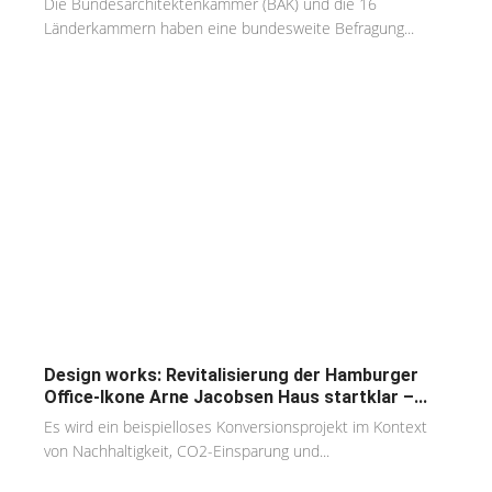
Die Bundesarchitektenkammer (BAK) und die 16
Länderkammern haben eine bundesweite Befragung...
Design works: Revitalisierung der Hamburger
Office-Ikone Arne Jacobsen Haus startklar –...
Es wird ein beispielloses Konversionsprojekt im Kontext
von Nachhaltigkeit, CO2-Einsparung und...