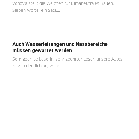
Vonovia stellt die Weichen für klimaneutrales Bauen.
Sieben Worte, ein Satz,...
Auch Wasserleitungen und Nassbereiche
müssen gewartet werden
Sehr geehrte Leserin, sehr geehrter Leser, unsere Autos
zeigen deutlich an, wenn...