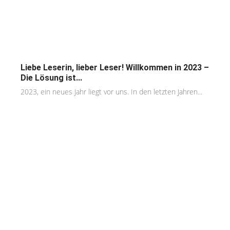
Liebe Leserin, lieber Leser! Willkommen in 2023 –
Die Lösung ist...
2023, ein neues Jahr liegt vor uns. In den letzten Jahren...