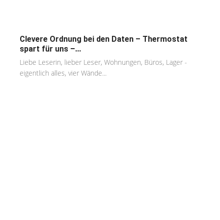
Clevere Ordnung bei den Daten – Thermostat
spart für uns –...
Liebe Leserin, lieber Leser, Wohnungen, Büros, Lager -
eigentlich alles, vier Wände...