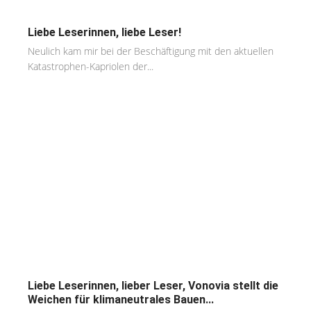
Liebe Leserinnen, liebe Leser!
Neulich kam mir bei der Beschäftigung mit den aktuellen
Katastrophen-Kapriolen der...
Liebe Leserinnen, lieber Leser, Vonovia stellt die
Weichen für klimaneutrales Bauen...