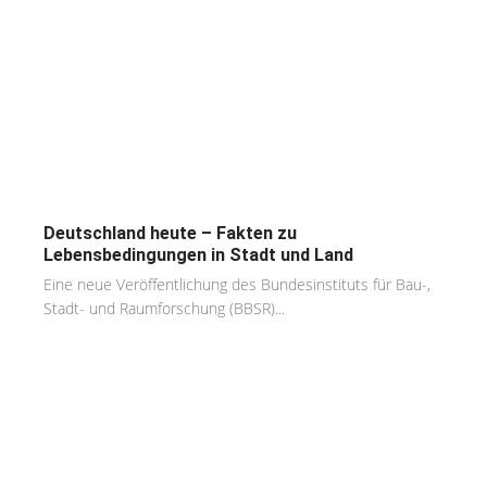
Deutschland heute – Fakten zu
Lebensbedingungen in Stadt und Land
Eine neue Veröffentlichung des Bundesinstituts für Bau-,
Stadt- und Raumforschung (BBSR)...