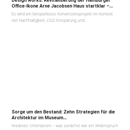
Design works: Revitalisierung der Hamburger
Office-Ikone Arne Jacobsen Haus startklar –...
Es wird ein beispielloses Konversionsprojekt im Kontext
von Nachhaltigkeit, CO2-Einsparung und...
Sorge um den Bestand: Zehn Strategien für die
Architektur im Museum...
Kreatives Unterlassen – was zunächst wie ein Widerspruch