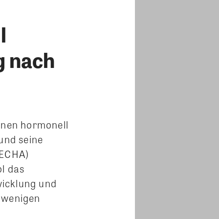
l
g nach
einen hormonell
 und seine
(ECHA)
ol das
wicklung und
n wenigen