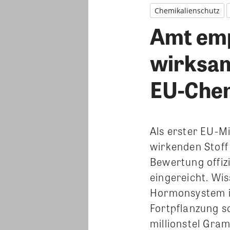
Chemikalienschutz
Amt emp
wirksam
EU-Chem
Als erster EU-M
wirkenden Stoff 
Bewertung offiz
eingereicht. Wi
Hormonsystem in
Fortpflanzung s
millionstel Gra