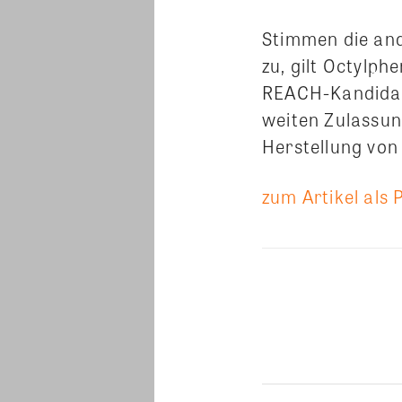
Stimmen die an
zu, gilt Octylph
REACH-Kandidate
weiten Zulassun
Herstellung von
zum Artikel als 
Teilen