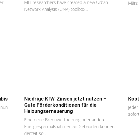
er-
MIT researchers have created a new Urban
März 
.
Network Analysis (UNA) toolbox...
ubis
Niedrige KfW-Zinsen jetzt nutzen –
Kost
Gute Förderkonditionen für die
 nun
Jeder
Heizungserneuerung
sofor
Eine neue Brennwertheizung oder andere
Energiesparmaßnahmen an Gebäuden können
derzeit so...