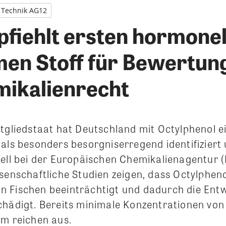
Technik AG12
fiehlt ersten hormonel
en Stoff für Bewertun
ikalienrecht
itgliedstaat hat Deutschland mit Octylphenol 
als besonders besorgniserregend identifiziert
iell bei der Europäischen Chemikalienagentur 
ssenschaftliche Studien zeigen, dass Octylphen
 Fischen beeinträchtigt und dadurch die Ent
chädigt. Bereits minimale Konzentrationen vo
mm reichen aus.