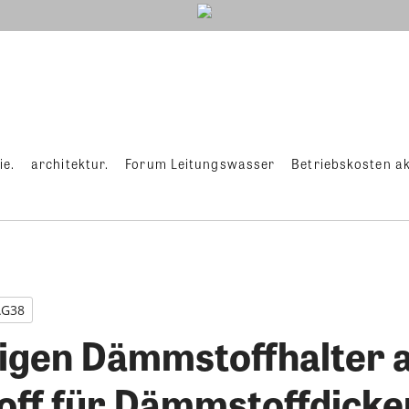
ie.
architektur.
Forum Leitungswasser
Betriebskosten ak
AG38
ligen Dämmstoffhalter 
off für Dämmstoffdicke