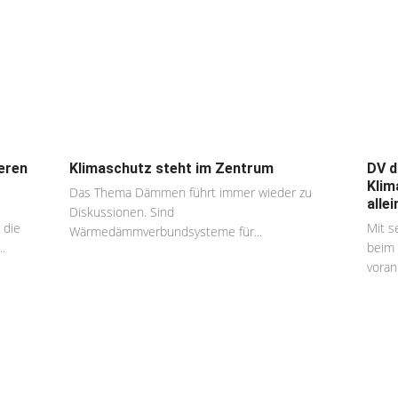
eren
Klimaschutz steht im Zentrum
DV d
Klim
Das Thema Dämmen führt immer wieder zu
alle
Diskussionen. Sind
 die
Mit s
Wärmedämmverbundsysteme für...
.
beim 
voran