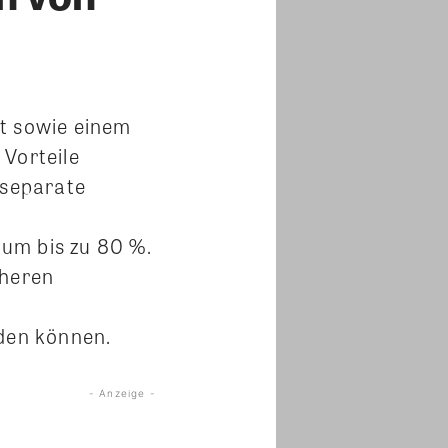
ft sowie einem
Vorteile
 separate
um bis zu 80 %.
öheren
rden können.
- Anzeige -