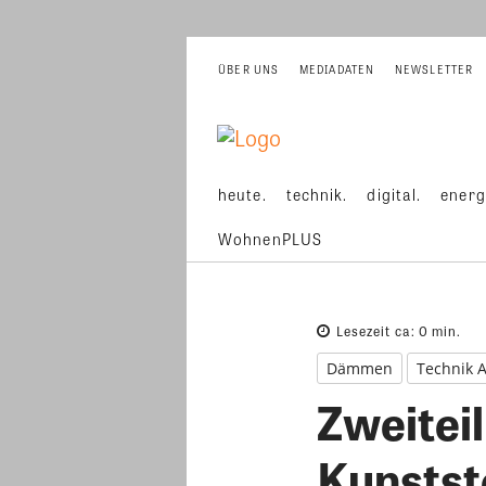
ÜBER UNS
MEDIADATEN
NEWSLETTER
heute.
technik.
digital.
energ
WohnenPLUS
Lesezeit ca:
0
min.
Dämmen
Technik 
Zweitei
Kunstst