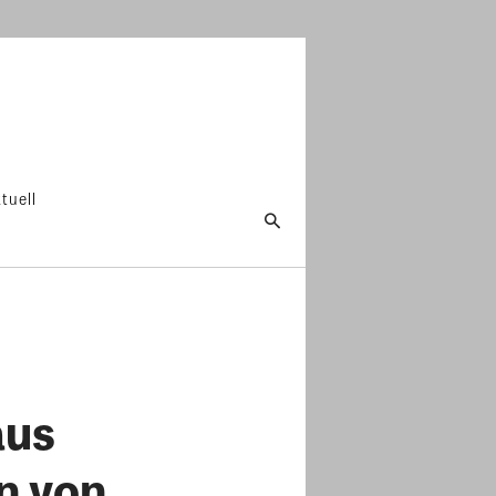
tuell
aus
n von