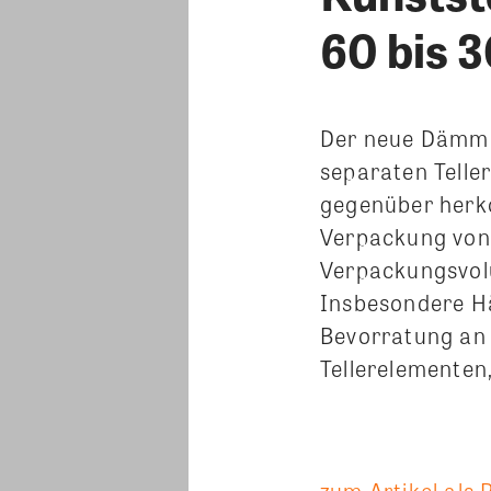
60 bis 
Der neue Dämmha
separaten Telle
gegenüber herk
Verpackung von 
Verpackungsvolu
Insbesondere Hä
Bevorratung an 
Tellerelementen
zum Artikel als 