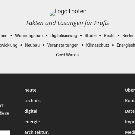
Fakten und Lösungen für Profis
nen
Wohnungsbau
Digitalisierung
Studie
Recht
Berlin
twicklung
Neubau
Veranstaltungen
Klimaschutz
Energieeff
Gerd Warda
heute.
Über
technik.
Kont
rt
digital.
Date
diese
.
energie.
Imp
architektur.
Medi