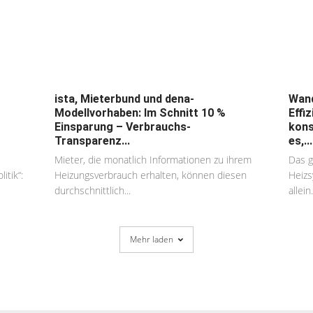
ista, Mieterbund und dena-
Wand
Modellvorhaben: Im Schnitt 10 %
Effi
Einsparung – Verbrauchs-
kons
Transparenz...
es,...
Mieter, die monatlich Informationen zu ihrem
Das g
itik“:
Heizungsverbrauch erhalten, können diesen
Heizs
durchschnittlich...
allein.
Mehr laden