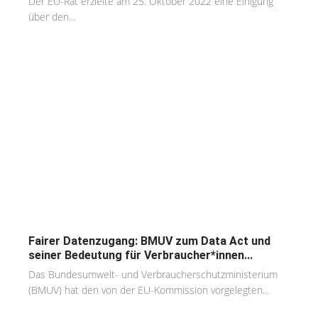
Der EU-Rat erzielte am 25. Oktober 2022 eine Einigung
über den...
Fairer Datenzugang: BMUV zum Data Act und
seiner Bedeutung für Verbraucher*innen...
Das Bundesumwelt- und Verbraucherschutzministerium
(BMUV) hat den von der EU-Kommission vorgelegten...