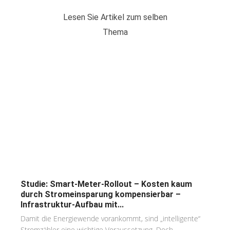
Lesen Sie Artikel zum selben
Thema
Studie: Smart-Meter-Rollout – Kosten kaum
durch Stromeinsparung kompensierbar –
Infrastruktur-Aufbau mit...
Damit die Energiewende vorankommt, sind „intelligente“
Stromzähler eine wichtige Voraussetzung. Doch...