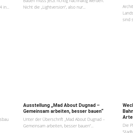
Bauen muss jetzt richtig nachhaltig werden.
Archi
in...
Nicht die „Lightversion“, also nur...
Lands
sind 
Ausstellung „Mad About Dugnad –
Wech
Gemeinsam arbeiten, besser bauen“
Bahn
Arte
gsbau
Unter der Überschrift „Mad About Dugnad –
Die P
Gemeinsam arbeiten, besser bauen“...
Stadt