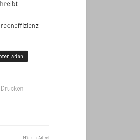
chreibt
rceneffizienz
t
nterladen
Drucken
Nächster Artikel