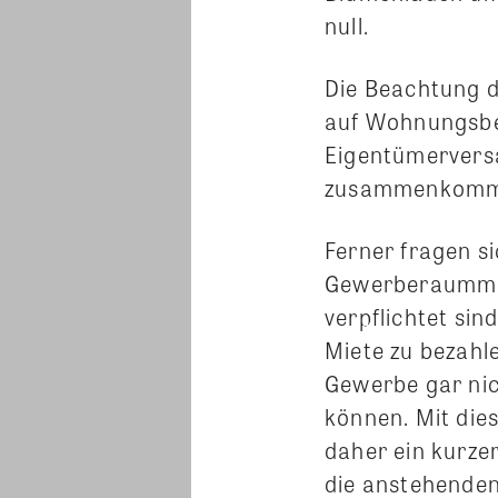
null.
Die Beachtung 
auf Wohnungsbe
Eigentümervers
zusammenkomm
Ferner fragen s
Gewerberaummie
verpflichtet sin
Miete zu bezahle
Gewerbe gar ni
können. Mit dies
daher ein kurze
die anstehenden