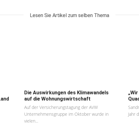
Lesen Sie Artikel zum selben Thema
Die Auswirkungen des Klimawandels
„Wir
Land
auf die Wohnungswirtschaft
Qua
Auf der Versicherungstagung der AVW
Sandr
Unternehmensgruppe im Oktober wurde in
Jahr d
vielen...