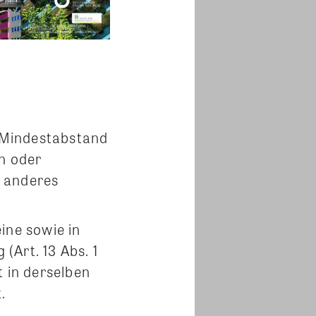
 Mindestabstand
en oder
s anderes
ine sowie in
(Art. 13 Abs. 1
t in derselben
.