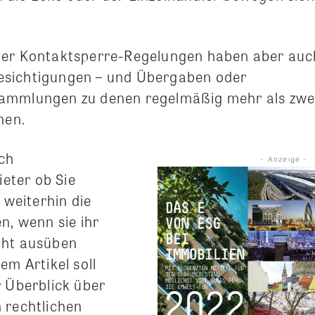
der Kontaktsperre-Regelungen haben aber au
sichtigungen – und Übergaben oder
ammlungen zu denen regelmäßig mehr als zwe
en.
ich
- Anzeige -
ter ob Sie
d weiterhin die
n, wenn sie ihr
cht ausüben
em Artikel soll
r Überblick über
 rechtlichen