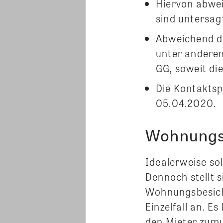
Hiervon abwe
sind untersag
Abweichend d
unter anderem 
GG, soweit di
Die Kontaktsp
05.04.2020.
Wohnungs
Idealerweise so
Dennoch stellt s
Wohnungsbesich
Einzelfall an. E
den Mieter zumut