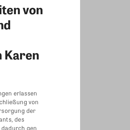
iten von
nd
n Karen
ngen erlassen
Schließung von
ersorgung der
ants, des
h dadurch gen