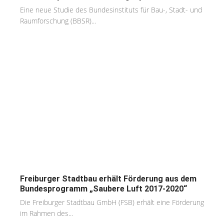
Eine neue Studie des Bundesinstituts für Bau-, Stadt- und
Raumforschung (BBSR)...
Freiburger Stadtbau erhält Förderung aus dem
Bundesprogramm „Saubere Luft 2017-2020“
Die Freiburger Stadtbau GmbH (FSB) erhält eine Förderung
im Rahmen des...