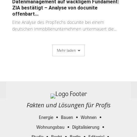
Datenmanagement auf wackligem Fundament:
ZIA bestätigt – Analyse von docunite
offenbart...
Eine Analyse des PropTechs docunite bei einem
deutschen Immobilienunternehmen untermauert die...
Mehr laden
Fakten und Lösungen für Profis
Energie
Bauen
Wohnen
Wohnungsbau
Digitalisierung
Studie
Recht
Berlin
Editorial