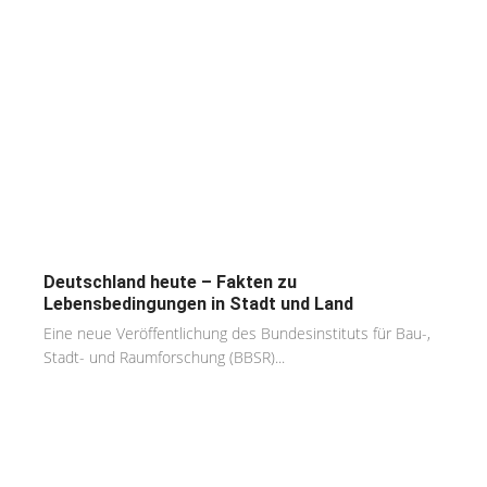
Deutschland heute – Fakten zu
Lebensbedingungen in Stadt und Land
Eine neue Veröffentlichung des Bundesinstituts für Bau-,
Stadt- und Raumforschung (BBSR)...