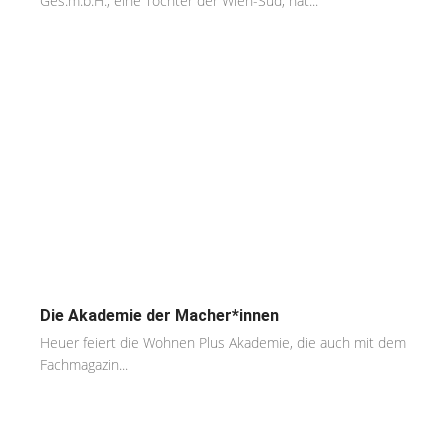
Ges.m.b.H., eine Tochter der Wien-Süd, hat...
Die Akademie der Macher*innen
Heuer feiert die Wohnen Plus Akademie, die auch mit dem
Fachmagazin...