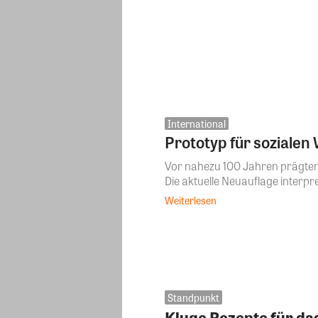
International
Prototyp für soziale
Vor nahezu 100 Jahren prägten
Die aktuelle Neuauflage interpret
Weiterlesen
Standpunkt
Kluge Rezepte für d