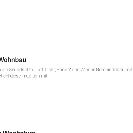
n Wohnbau
 die Grundsätze „Luft, Licht, Sonne“ den Wiener Gemeindebau m
iert diese Tradition mit...
as Wachstum