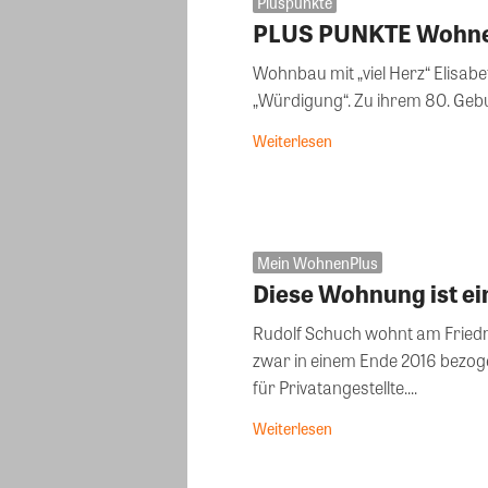
Pluspunkte
PLUS PUNKTE Wohne
Wohnbau mit „viel Herz“ Elisab
„Würdigung“. Zu ihrem 80. Gebur
Weiterlesen
Mein WohnenPlus
Diese Wohnung ist ei
Rudolf Schuch wohnt am Friedri
zwar in einem Ende 2016 bez
für Privatangestellte....
Weiterlesen