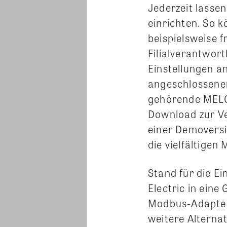
Jederzeit lasse
einrichten. So 
beispielsweise 
Filialverantwor
Einstellungen an
angeschlossenen
gehörende MELCl
Download zur Ve
einer Demoversi
die vielfältige
Stand für die 
Electric in eine
Modbus-Adapter 
weitere Alterna