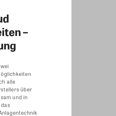
ud
iten –
dung
zwei
Möglichkeiten
h alle
stellers über
nsam und in
 das
Anlagentechnik