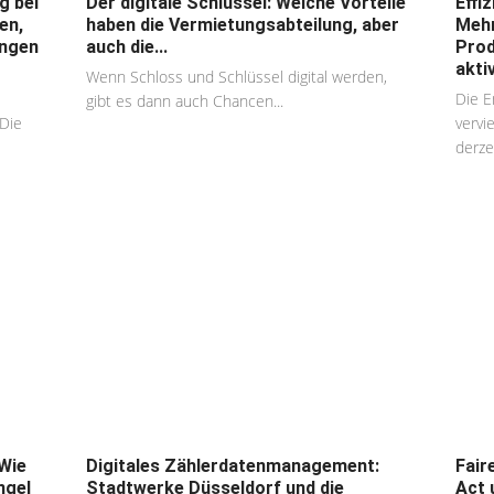
g bei
Der digitale Schlüssel: Welche Vorteile
Effi
en,
haben die Vermietungsabteilung, aber
Mehr
ungen
auch die...
Prod
akti
Wenn Schloss und Schlüssel digital werden,
Die E
gibt es dann auch Chancen...
Die
vervi
derzei
Wie
Digitales Zählerdatenmanagement:
Fair
ngel
Stadtwerke Düsseldorf und die
Act 