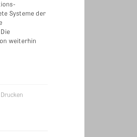
ions-
ete Systeme der
e
 Die
ion weiterhin
Drucken