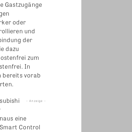
are Gastzugänge
ngen
rker oder
rollieren und
rbindung der
ie dazu
ostenfrei zum
tenfrei. In
 bereits vorab
rten.
subishi
- Anzeige -
r
naus eine
 Smart Control