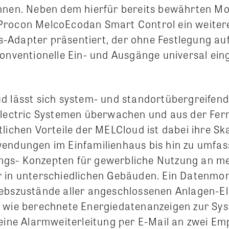
önnen. Neben dem hierfür bereits bewährten M
Procon MelcoEcodan Smart Control ein weiter
Adapter präsentiert, der ohne Festlegung au
konventionelle Ein- und Ausgänge universal ei
d lässt sich system- und standortübergreifend 
Electric Systemen überwachen und aus der Fer
lichen Vorteile der MELCloud ist dabei ihre Sk
endungen im Einfamilienhaus bis hin zu umfa
gs- Konzepten für gewerbliche Nutzung an m
 in unterschiedlichen Gebäuden. Ein Datenmoni
ebszustände aller angeschlossenen Anlagen-El
 wie berechnete Energiedatenanzeigen zur Sy
 eine Alarmweiterleitung per E-Mail an zwei Em