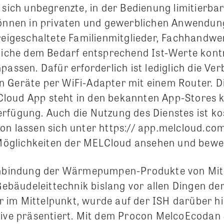
n sich unbegrenzte, in der Bedienung limitierb
können in privaten und gewerblichen Anwendu
freigeschaltete Familienmitglieder, Fachhandwe
tliche dem Bedarf entsprechend Ist-Werte kont
passen. Dafür erforderlich ist lediglich die Ve
 Geräte per WiFi-Adapter mit einem Router. D
oud App steht in den bekannten App-Stores k
rfügung. Auch die Nutzung des Dienstes ist kos
on lassen sich unter https:// app.melcloud.com
n Möglichkeiten der MELCloud ansehen und bewe
Einbindung der Wärmepumpen-Produkte von Mit
 Gebäudeleittechnik bislang vor allen Dingen de
im Mittelpunkt, wurde auf der ISH darüber hi
tive präsentiert. Mit dem Procon MelcoEcodan