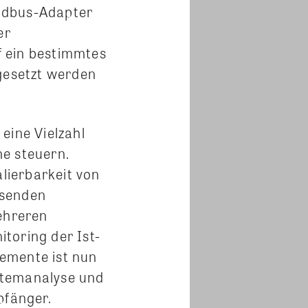
odbus-Adapter
er
f ein bestimmtes
ngesetzt werden
eine Vielzahl
ne steuern.
alierbarkeit von
ssenden
ehreren
toring der Ist-
emente ist nun
stemanalyse und
pfänger.