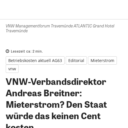
VNW Managementforum Travemünde ATLANTIC Grand Hotel
Travemünde
Lesezeit ca:
2
min.
Betriebskosten aktuell AG63
Editorial
Mieterstrom
vnw
VNW-Verbandsdirektor
Andreas Breitner:
Mieterstrom? Den Staat
würde das keinen Cent
kosten