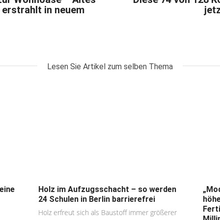
 erstrahlt in neuem
jet
Lesen Sie Artikel zum selben Thema
eine
Holz im Aufzugsschacht – so werden
„Mod
24 Schulen in Berlin barrierefrei
höhe
Fert
Holz erfreut sich als Baustoff immer größerer
Mill