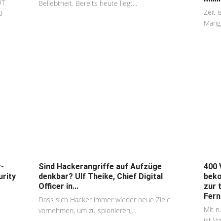
DT
Beliebtheit. Bereits heute liegt...
Zeit 
0
Mange
-
Sind Hackerangriffe auf Aufzüge
400 
urity
denkbar? Ulf Theike, Chief Digital
beko
Officer in...
zur 
Fern
Dass sich Hacker immer wieder neue Ziele
Mit r
vornehmen, um zu spionieren,...
ist Vo