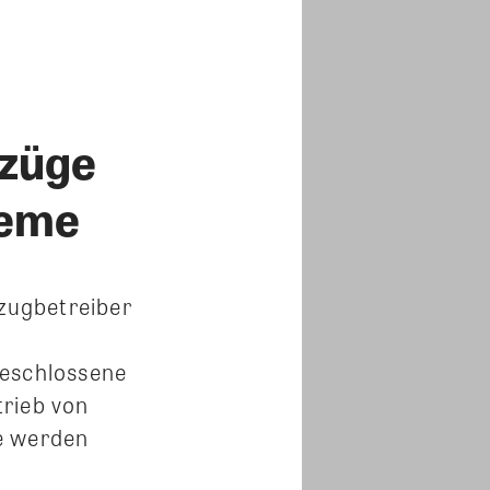
fzüge
teme
zugbetreiber
beschlossene
trieb von
e werden