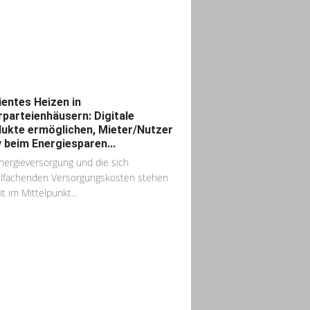
zientes Heizen in
parteienhäusern: Digitale
ukte ermöglichen, Mieter/Nutzer
v beim Energiesparen...
nergieversorgung und die sich
elfachenden Versorgungskosten stehen
t im Mittelpunkt...