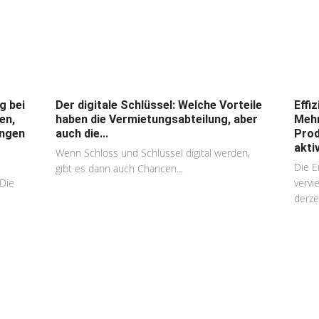
g bei
Der digitale Schlüssel: Welche Vorteile
Effi
en,
haben die Vermietungsabteilung, aber
Mehr
ungen
auch die...
Prod
akti
Wenn Schloss und Schlüssel digital werden,
Die E
gibt es dann auch Chancen...
Die
vervi
derzei