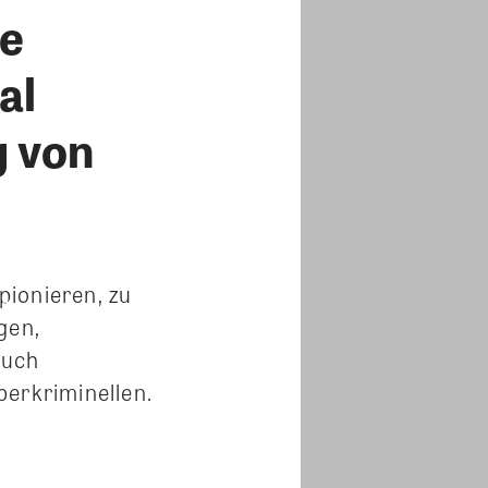
ge
al
g von
pionieren, zu
gen,
auch
berkriminellen.