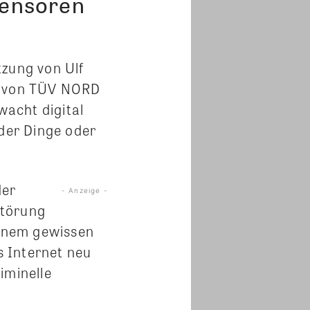
Sensoren
tzung von Ulf
ung von TÜV NORD
acht digital
 der Dinge oder
der
- Anzeige -
Störung
einem gewissen
s Internet neu
iminelle