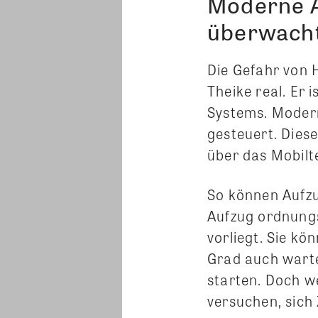
Moderne A
überwacht 
Die Gefahr von 
Theike real. Er 
Systems. Modern
gesteuert. Dies
über das Mobilt
So können Aufzu
Aufzug ordnungs
vorliegt. Sie k
Grad auch warten
starten. Doch w
versuchen, sich