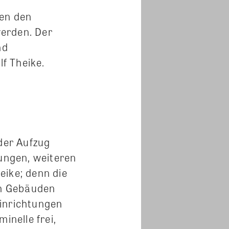
hen den
werden. Der
nd
f Theike.
 der Aufzug
zungen, weiteren
eike; denn die
in Gebäuden
einrichtungen
inelle frei,