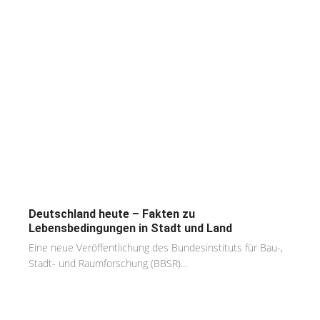
Deutschland heute – Fakten zu
Lebensbedingungen in Stadt und Land
Eine neue Veröffentlichung des Bundesinstituts für Bau-,
Stadt- und Raumforschung (BBSR)...