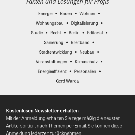
Fakten und Lösungen für Profis
Energie
Bauen
Wohnen
Wohnungsbau
Digitalisierung
Studie
Recht
Berlin
Editorial
Sanierung
Breitband
Stadtentwicklung
Neubau
Veranstaltungen
Klimaschutz
Energieeffizienz
Personalien
Gerd Warda
Kostenlosen Newsletter erhalten
Mit der Anmeldung erhalten Sie regelmäßig die neusten
Artikel sortiert nach Themen per Email. Sie können diese
Anmeldung jederzeit zurücknehmen.