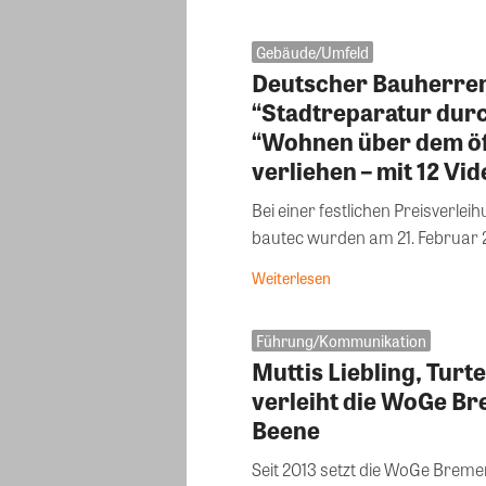
Gebäude/Umfeld
Deutscher Bauherren
“Stadtreparatur dur
“Wohnen über dem öf
verliehen – mit 12 Vi
Bei einer festlichen Preisverl
bautec wurden am 21. Februar 2
Weiterlesen
Führung/Kommunikation
Muttis Liebling, Turt
verleiht die WoGe B
Beene
Seit 2013 setzt die WoGe Bre