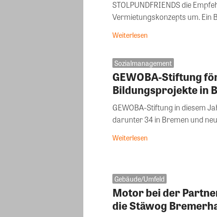
STOLPUNDFRIENDS die Empfehlu
Vermietungskonzepts um. Ein Ba
Weiterlesen
Sozialmanagement
GEWOBA-Stiftung för
Bildungsprojekte in
GEWOBA-Stiftung in diesem Jah
darunter 34 in Bremen und neun
Weiterlesen
Gebäude/Umfeld
Motor bei der Partne
die Stäwog Bremerh