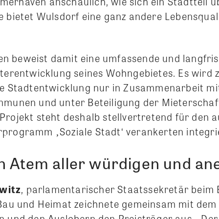
erhaven anschaulich, wie sich ein Stadtteil üb
e bietet Wulsdorf eine ganz andere Lebensquali
 beweist damit eine umfassende und langfris
iterentwicklung seines Wohngebietes. Es wird 
he Stadtentwicklung nur in Zusammenarbeit mi
mmunen und unter Beteiligung der Mieterschaft
Projekt steht deshalb stellvertretend für den 
programm ‚Soziale Stadt‘ verankerten integri
n Atem aller würdigen und a
witz
, parlamentarischer Staatssekretär beim
 Bau und Heimat zeichnete gemeinsam mit dem
n und den Auslobern den Preisträger aus. „Der