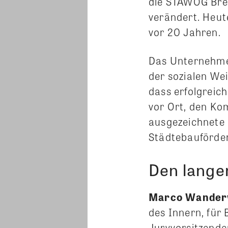
die STÄWOG Brem
verändert. Heut
vor 20 Jahren.
Das Unternehmen
der sozialen We
dass erfolgreic
vor Ort, den Ko
ausgezeichnete 
Städtebauförder
Den lange
Marco Wander
des Innern, für
Juryvorsitzende