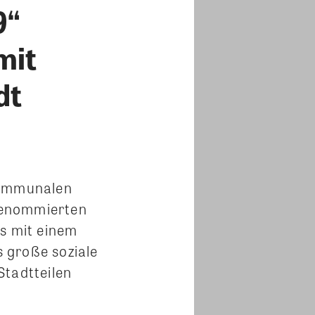
9“
mit
dt
 kommunalen
enommierten
ls mit einem
s große soziale
Stadtteilen