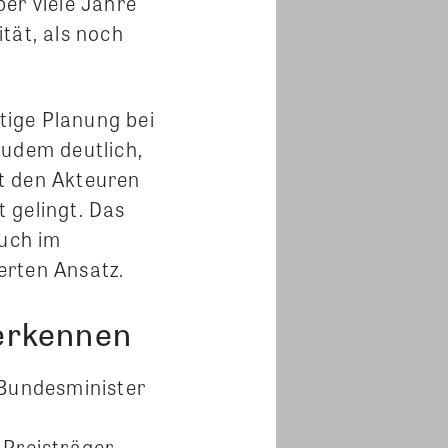
er viele Jahre
tät, als noch
tige Planung bei
zudem deutlich,
t den Akteuren
 gelingt. Das
auch im
erten Ansatz.
nerkennen
 Bundesminister
 Preisträger