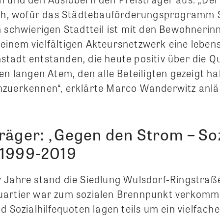
ich, wofür das Städtebauförderungsprogramm S
m schwierigen Stadtteil ist mit den Bewohnerin
inem vielfältigen Akteursnetzwerk eine leben
tadt entstanden, die heute positiv über die Q
en langen Atem, den alle Beteiligten gezeigt hab
zuerkennen“, erklärte Marco Wanderwitz anläs
räger: ‚Gegen den Strom – Soz
 1999-2019
 Jahre stand die Siedlung Wulsdorf-Ringstraß
uartier war zum sozialen Brennpunkt verkomm
d Sozialhilfequoten lagen teils um ein vielfach