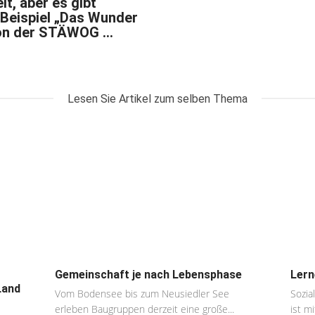
t, aber es gibt
 Beispiel „Das Wunder
von der STÄWOG …
Lesen Sie Artikel zum selben Thema
Gemeinschaft je nach Lebensphase
Lern
Land
Vom Bodensee bis zum Neusiedler See
Sozia
erleben Baugruppen derzeit eine große...
ist m