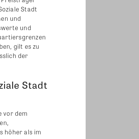
oziale Stadt
nen und
swerte und
uartiersgrenzen
en, gilt es zu
slich der
iale Stadt
e vor dem
en,
es höher als im