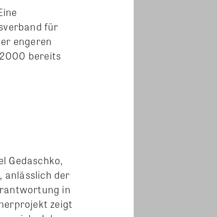
Eine
esverband für
der engeren
 2000 bereits
el Gedaschko,
 anlässlich der
Verantwortung in
nerprojekt zeigt