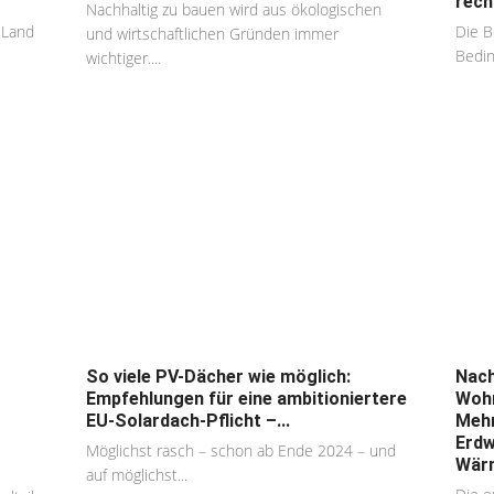
rech
Nachhaltig zu bauen wird aus ökologischen
 Land
Die B
und wirtschaftlichen Gründen immer
Bedin
wichtiger....
So viele PV-Dächer wie möglich:
Nach
Empfehlungen für eine ambitioniertere
Wohn
EU-Solardach-Pflicht –...
Mehr
Erdw
Möglichst rasch – schon ab Ende 2024 – und
Wär
auf möglichst...