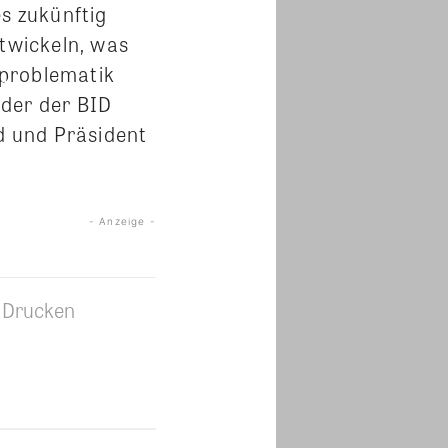
s zukünftig
twickeln, was
sproblematik
nder der BID
d und Präsident
- Anzeige -
Drucken