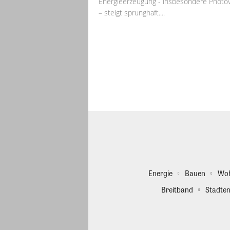
Energieerzeugung - insbesondere Photov
– steigt sprunghaft....
Energie
Bauen
Wo
Breitband
Stadten