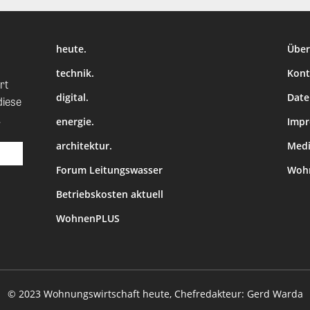
heute.
Über
technik.
Kont
rt
digital.
Date
diese
.
energie.
Imp
architektur.
Medi
Forum Leitungswasser
Wohn
Betriebskosten aktuell
WohnenPLUS
© 2023 Wohnungswirtschaft heute, Chefredakteur: Gerd Warda