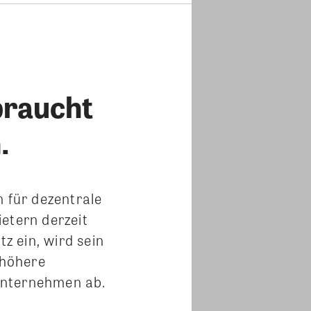
raucht
.
n für dezentrale
etern derzeit
z ein, wird sein
 höhere
Unternehmen ab.