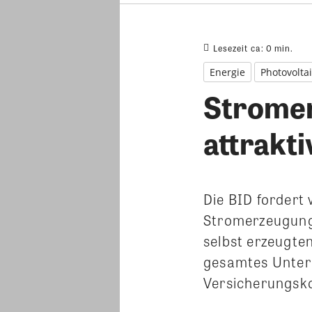
Lesezeit ca:
0
min.
Energie
Photovolta
Strome
attrakt
Die BID fordert
Stromerzeugung 
selbst erzeugten
gesamtes Unter
Versicherungsko