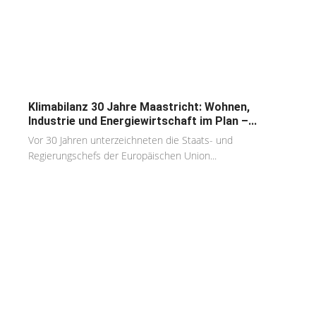
Klimabilanz 30 Jahre Maastricht: Wohnen,
Industrie und Energiewirtschaft im Plan –...
Vor 30 Jahren unterzeichneten die Staats- und
Regierungschefs der Europäischen Union...