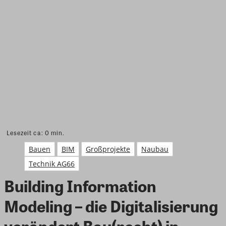
Lesezeit ca:
0
min.
Bauen
BIM
Großprojekte
Naubau
Technik AG66
Building Information
Modeling – die Digitalisierung
verändert Bau(recht) in