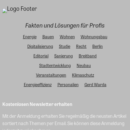
Fakten und Lösungen für Profis
Energie
Bauen
Wohnen
Wohnungsbau
Digitalisierung
Studie
Recht
Berlin
Editorial
Sanierung
Breitband
Stadtentwicklung
Neubau
Veranstaltungen
Klimaschutz
Energieeffizienz
Personalien
Gerd Warda
Kostenlosen Newsletter erhalten
Mit der Anmeldung erhalten Sie regelmäßig die neusten Artikel
sortiert nach Themen per Email. Sie können diese Anmeldung