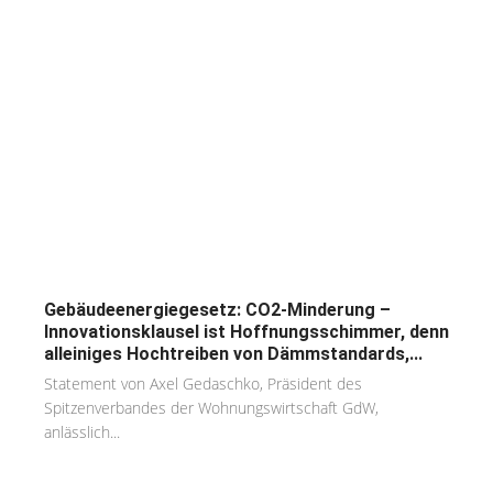
Gebäudeenergiegesetz: CO2-Minderung –
Innovationsklausel ist Hoffnungsschimmer, denn
alleiniges Hochtreiben von Dämmstandards,...
Statement von Axel Gedaschko, Präsident des
Spitzenverbandes der Wohnungswirtschaft GdW,
anlässlich...