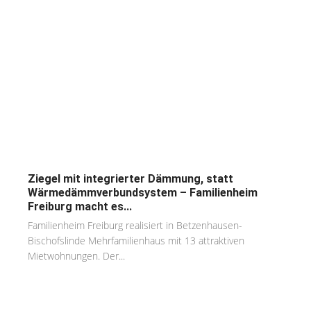
Ziegel mit integrierter Dämmung, statt
Wärmedämmverbundsystem – Familienheim
Freiburg macht es...
Familienheim Freiburg realisiert in Betzenhausen-
Bischofslinde Mehrfamilienhaus mit 13 attraktiven
Mietwohnungen. Der...