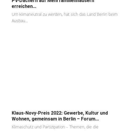
PV-Dächern auf Mehrfamilienhäusern
erreichen...
Um klimaneutral zu werden, hat sich das Land Berlin beim
Ausbau...
Klaus-Novy-Preis 2022: Gewerbe, Kultur und
Wohnen, gemeinsam in Berlin – Forum...
Klimaschutz und Partizipation – Themen, die die