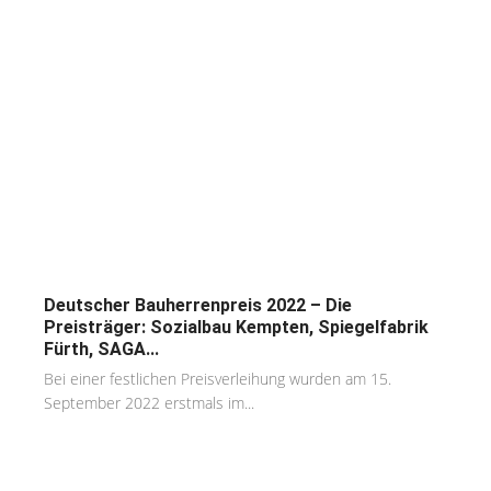
Deutscher Bauherrenpreis 2022 – Die
Preisträger: Sozialbau Kempten, Spiegelfabrik
Fürth, SAGA...
Bei einer festlichen Preisverleihung wurden am 15.
September 2022 erstmals im...