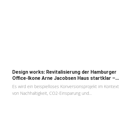
Design works: Revitalisierung der Hamburger
Office-Ikone Arne Jacobsen Haus startklar –...
Es wird ein beispielloses Konversionsprojekt im Kontext
von Nachhaltigkeit, CO2-Einsparung und...