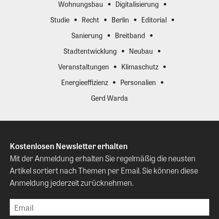
Wohnungsbau
Digitalisierung
Studie
Recht
Berlin
Editorial
Sanierung
Breitband
Stadtentwicklung
Neubau
Veranstaltungen
Klimaschutz
Energieeffizienz
Personalien
Gerd Warda
Kostenlosen Newsletter erhalten
Mit der Anmeldung erhalten Sie regelmäßig die neusten
Artikel sortiert nach Themen per Email. Sie können diese
Anmeldung jederzeit zurücknehmen.