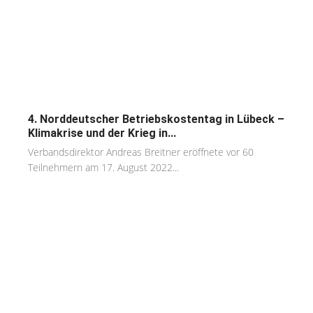
4. Norddeutscher Betriebskostentag in Lübeck –
Klimakrise und der Krieg in...
Verbandsdirektor Andreas Breitner eröffnete vor 60
Teilnehmern am 17. August 2022...