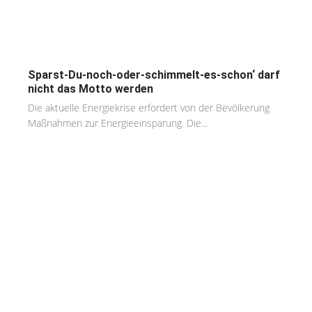
Sparst-Du-noch-oder-schimmelt-es-schon‘ darf
nicht das Motto werden
Die aktuelle Energiekrise erfordert von der Bevölkerung
Maßnahmen zur Energieeinsparung. Die...