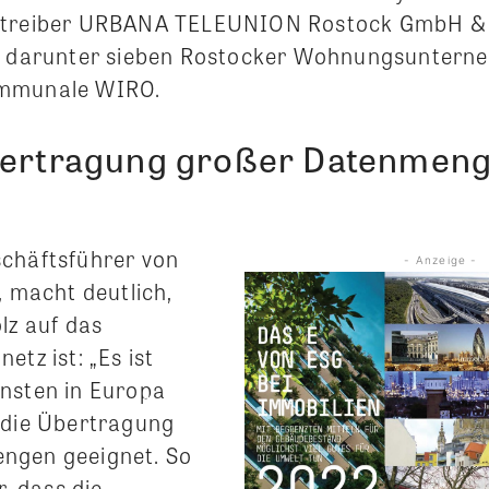
etreiber URBANA TELEUNION Rostock GmbH & 
n, darunter sieben Rostocker Wohnungsuntern
ommunale WIRO.
bertragung großer Datenmen
chäftsführer von
- Anzeige -
, macht deutlich,
lz auf das
etz ist: „Es ist
nsten in Europa
 die Übertragung
ngen geeignet. So
r, dass die