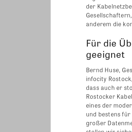
der Kabelnetzb
Gesellschafter
anderem die k
Für die Ü
geeignet
Bernd Huse, Ges
infocity Rostock
dass auch er sto
Rostocker Kabeln
eines der moder
und bestens für
großer Datenme
stellen wir siche