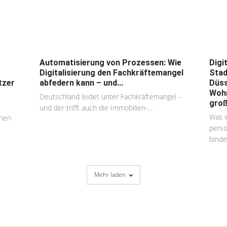
Automatisierung von Prozessen: Wie
Digi
Digitalisierung den Fachkräftemangel
Stad
tzer
abfedern kann – und...
Düss
Woh
Deutschland leidet unter Fachkräftemangel –
groß
und der trifft auch die Immobilien-...
Was 
ehen
perso
binde
Mehr laden