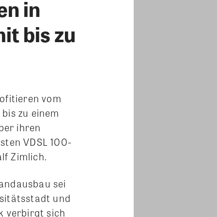
en in
t bis zu
fitieren vom
 bis zu einem
ber ihren
lsten VDSL 100-
f Zimlich.
bandausbau sei
sitätsstadt und
 verbirgt sich