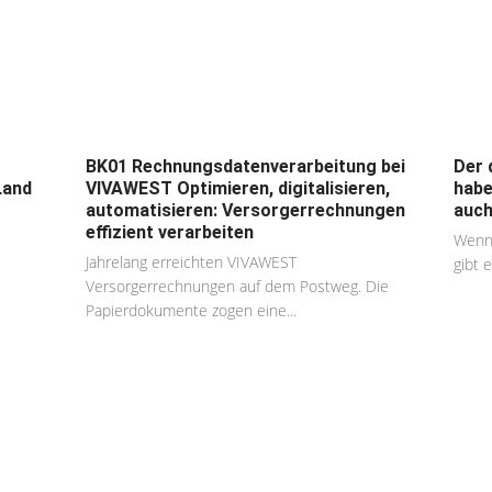
BK01 Rechnungsdatenverarbeitung bei
Der 
Land
VIVAWEST Optimieren, digitalisieren,
habe
automatisieren: Versorgerrechnungen
auch 
effizient verarbeiten
Wenn 
Jahrelang erreichten VIVAWEST
gibt 
Versorgerrechnungen auf dem Postweg. Die
Papierdokumente zogen eine...