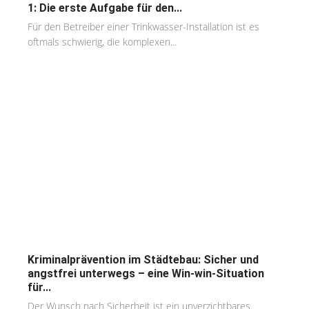
1: Die erste Aufgabe für den...
Für den Betreiber einer Trinkwasser-Installation ist es
oftmals schwierig, die komplexen...
Kriminalprävention im Städtebau: Sicher und
angstfrei unterwegs – eine Win-win-Situation
für...
Der Wunsch nach Sicherheit ist ein unverzichtbares