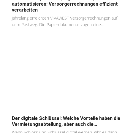
automatisieren: Versorgerrechnungen effizient
verarbeiten
Jahrelang erreichten VIVAWEST Versorgerrechnungen auf
dem Postweg. Die Papierdokumente zogen eine...
Der digitale Schlüssel: Welche Vorteile haben die
Vermietungsabteilung, aber auch die...
Wenn Schloss und Schlüssel digital werden, gibt es dann