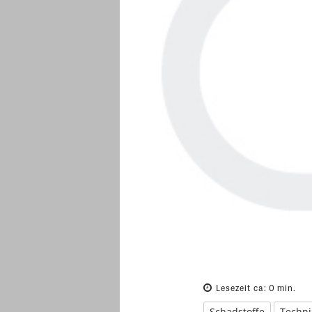
Lesezeit ca:
0
min.
Schadstoffe
Techni