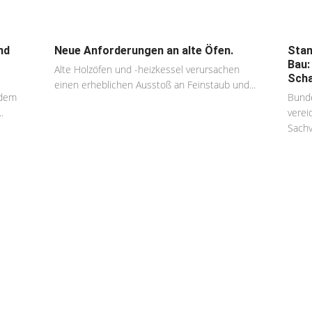
nd
Neue Anforderungen an alte Öfen.
Stan
Bau:
Alte Holzöfen und -heizkessel verursachen
Scha
einen erheblichen Ausstoß an Feinstaub und...
 dem
Bunde
.
vereid
Sachv