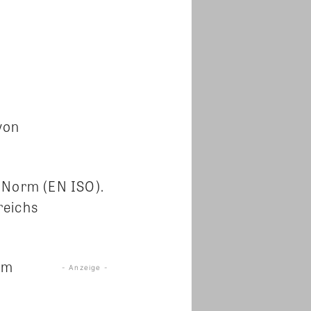
von
 Norm (EN ISO).
reichs
im
- Anzeige -