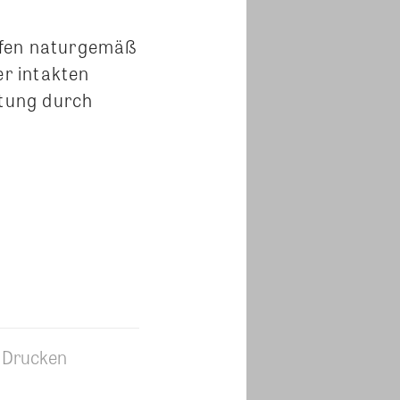
ufen naturgemäß
er intakten
tung durch
Drucken