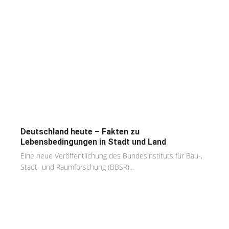
Deutschland heute – Fakten zu
Lebensbedingungen in Stadt und Land
Eine neue Veröffentlichung des Bundesinstituts für Bau-,
Stadt- und Raumforschung (BBSR)...