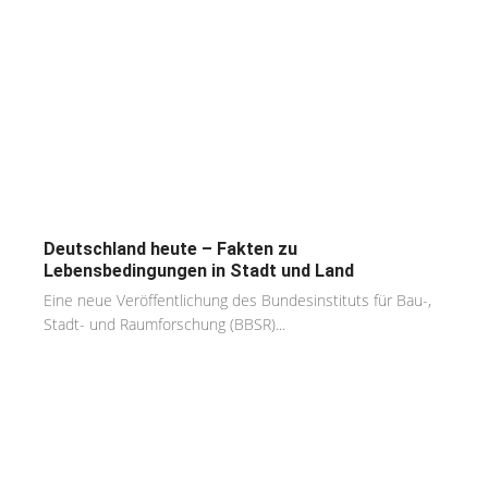
Deutschland heute – Fakten zu
Lebensbedingungen in Stadt und Land
Eine neue Veröffentlichung des Bundesinstituts für Bau-,
Stadt- und Raumforschung (BBSR)...