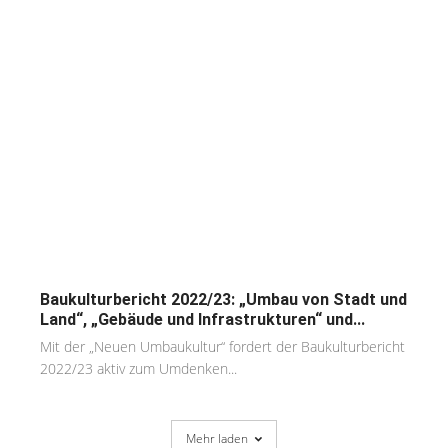
Baukulturbericht 2022/23: „Umbau von Stadt und
Land“, „Gebäude und Infrastrukturen“ und...
Mit der „Neuen Umbaukultur“ fordert der Baukulturbericht
2022/23 aktiv zum Umdenken...
Mehr laden