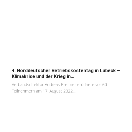
4. Norddeutscher Betriebskostentag in Lübeck –
Klimakrise und der Krieg in...
Verbandsdirektor Andreas Breitner eröffnete vor 60
Teilnehmern am 17. August 2022...