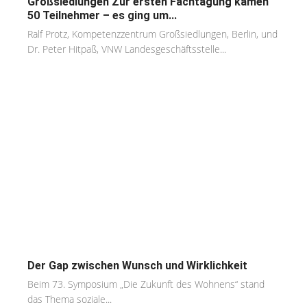
Großsiedlungen Zur ersten Fachtagung kamen
50 Teilnehmer – es ging um...
Ralf Protz, Kompetenzzentrum Großsiedlungen, Berlin, und
Dr. Peter Hitpaß, VNW Landesgeschäftsstelle...
Der Gap zwischen Wunsch und Wirklichkeit
Beim 73. Symposium „Die Zukunft des Wohnens“ stand
das Thema soziale...