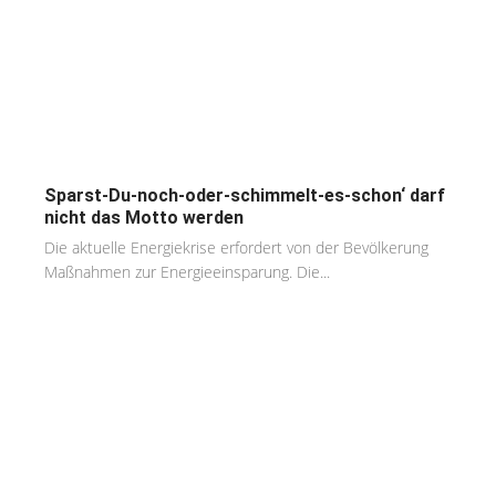
Sparst-Du-noch-oder-schimmelt-es-schon‘ darf
nicht das Motto werden
Die aktuelle Energiekrise erfordert von der Bevölkerung
Maßnahmen zur Energieeinsparung. Die...